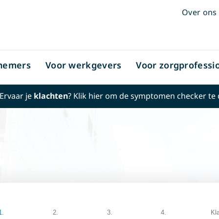
Over ons
nemers
Voor werkgevers
Voor zorgprofessi
Ervaar je
klachten
? Klik hier om de
symptomen checker
te
1.
2.
3.
4.
Kl